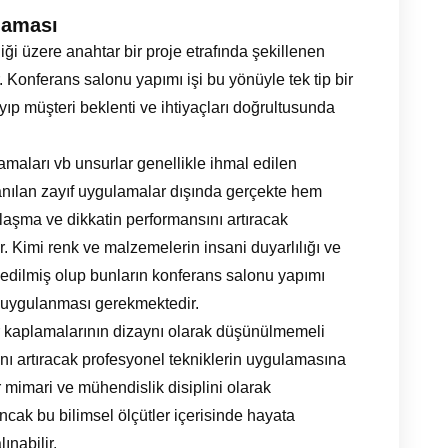
laması
ği üzere anahtar bir proje etrafında şekillenen
 Konferans salonu yapımı işi bu yönüyle tek tip bir
p müşteri beklenti ve ihtiyaçları doğrultusunda
aları vb unsurlar genellikle ihmal edilen
anılan zayıf uygulamalar dışında gerçekte hem
aşma ve dikkatin performansını artıracak
r. Kimi renk ve malzemelerin insani duyarlılığı ve
it edilmiş olup bunların konferans salonu yapımı
ip uygulanması gerekmektedir.
 kaplamalarının dizaynı olarak düşünülmemeli
ı artıracak profesyonel tekniklerin uygulamasına
 mimari ve mühendislik disiplini olarak
ak bu bilimsel ölçütler içerisinde hayata
ınabilir.