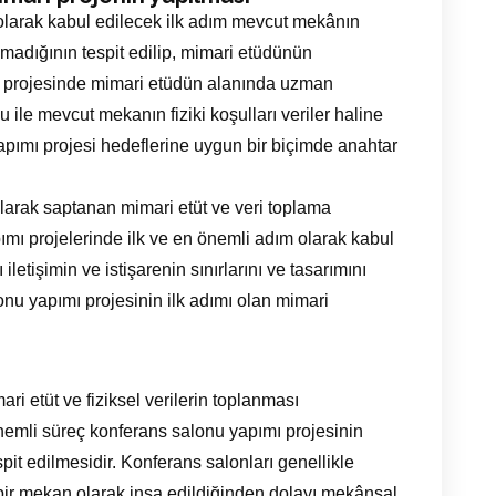
olarak kabul edilecek ilk adım mevcut mekânın
adığının tespit edilip, mimari etüdünün
mı projesinde mimari etüdün alanında uzman
u ile mevcut mekanın fiziki koşulları veriler haline
apımı projesi hedeflerine uygun bir biçimde anahtar
larak saptanan mimari etüt ve veri toplama
ımı projelerinde ilk ve en önemli adım olarak kabul
ı iletişimin ve istişarenin sınırlarını ve tasarımını
nu yapımı projesinin ilk adımı olan mimari
i etüt ve fiziksel verilerin toplanması
mli süreç konferans salonu yapımı projesinin
spit edilmesidir. Konferans salonları genellikle
bir mekan olarak inşa edildiğinden dolayı mekânsal