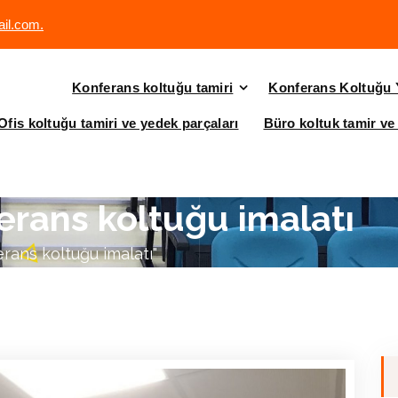
il.com.
Konferans koltuğu tamiri
Konferans Koltuğu 
Ofis koltuğu tamiri ve yedek parçaları
Büro koltuk tamir ve 
ferans koltuğu imalatı
erans koltuğu imalatı"