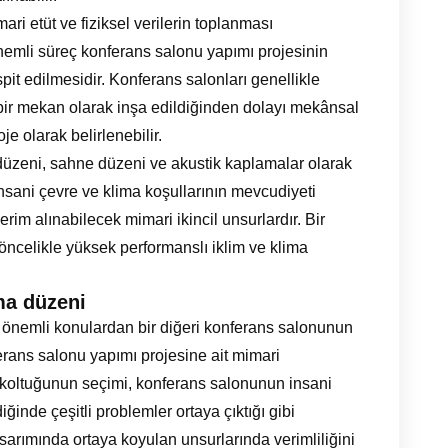
ri etüt ve fiziksel verilerin toplanması
mli süreç konferans salonu yapımı projesinin
spit edilmesidir. Konferans salonları genellikle
bir mekan olarak inşa edildiğinden dolayı mekânsal
oje olarak belirlenebilir.
düzeni, sahne düzeni ve akustik kaplamalar olarak
 insani çevre ve klima koşullarının mevcudiyeti
m alınabilecek mimari ikincil unsurlardır. Bir
öncelikle yüksek performanslı iklim ve klima
ma düzeni
 önemli konulardan bir diğeri konferans salonunun
ferans salonu yapımı projesine ait mimari
oltuğunun seçimi, konferans salonunun insani
ğinde çeşitli problemler ortaya çıktığı gibi
sarımında ortaya koyulan unsurlarında verimliliğini