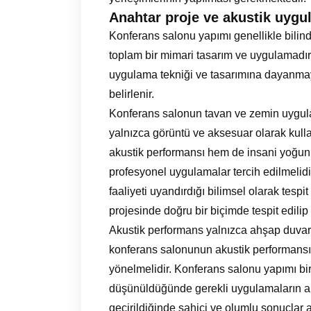
Anahtar proje ve akustik uygu
Konferans salonu yapımı genellikle bilindi
toplam bir mimari tasarım ve uygulamadır.
uygulama tekniği ve tasarımına dayanmayı
belirlenir.
Konferans salonun tavan ve zemin uygulam
yalnızca görüntü ve aksesuar olarak kull
akustik performansı hem de insani yoğunl
profesyonel uygulamalar tercih edilmelidi
faaliyeti uyandırdığı bilimsel olarak tesp
projesinde doğru bir biçimde tespit edil
Akustik performans yalnızca ahşap duvar
konferans salonunun akustik performansın
yönelmelidir. Konferans salonu yapımı bir
düşünüldüğünde gerekli uygulamaların anc
geçirildiğinde sahici ve olumlu sonuçlar al