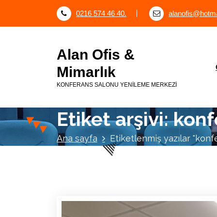
İ
0216 574 46 40.
alanofis@hotma
ç
e
r
Alan Ofis &
i
ğ
Mimarlık
e
KONFERANS SALONU YENİLEME MERKEZİ
g
e
ç
Etiket arşivi: kon
Ana sayfa
Etiketlenmiş yazılar "konf